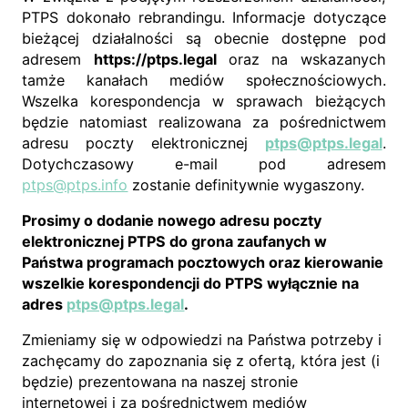
PTPS dokonało rebrandingu. Informacje dotyczące
bieżącej działalności są obecnie dostępne pod
adresem
https://ptps.legal
oraz na wskazanych
tamże kanałach mediów społecznościowych.
Wszelka korespondencja w sprawach bieżących
będzie natomiast realizowana za pośrednictwem
adresu poczty elektronicznej
ptps@ptps.legal
.
Dotychczasowy e-mail pod adresem
ptps@ptps.info
zostanie definitywnie wygaszony.
Prosimy o dodanie nowego adresu poczty
elektronicznej PTPS do grona zaufanych w
Państwa programach pocztowych oraz kierowanie
wszelkie korespondencji do PTPS wyłącznie na
adres
ptps@ptps.legal
.
Zmieniamy się w odpowiedzi na Państwa potrzeby i
zachęcamy do zapoznania się z ofertą, która jest (i
będzie) prezentowana na naszej stronie
internetowej i za pośrednictwem mediów