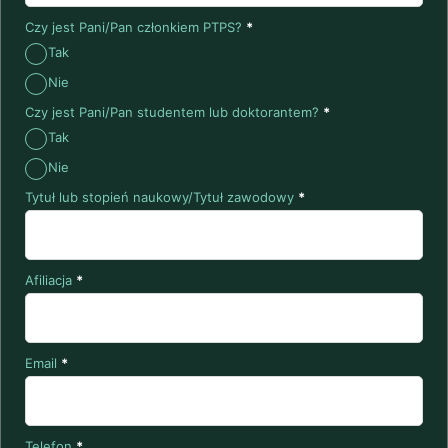
Czy jest Pani/Pan członkiem PTPS?
*
Tak
Nie
Czy jest Pani/Pan studentem lub doktorantem?
*
Tak
Nie
Tytuł lub stopień naukowy/Tytuł zawodowy
*
Afiliacja
*
Email
*
Telefon
*