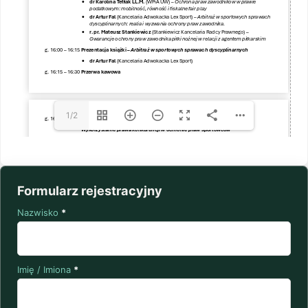
1/2
Formularz rejestracyjny
Nazwisko
*
Imię / Imiona
*