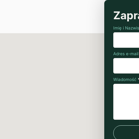
Zapr
Imię i Nazwi
Adres e-mail
Wiadomość