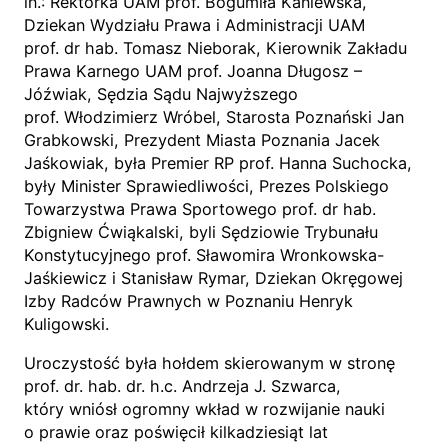
in.: Rektorka UAM prof. Bogumiła Kaniewska,
Dziekan Wydziału Prawa i Administracji UAM
prof. dr hab. Tomasz Nieborak, Kierownik Zakładu
Prawa Karnego UAM prof. Joanna Długosz –
Jóźwiak, Sędzia Sądu Najwyższego
prof. Włodzimierz Wróbel, Starosta Poznański Jan
Grabkowski, Prezydent Miasta Poznania Jacek
Jaśkowiak, była Premier RP prof. Hanna Suchocka,
były Minister Sprawiedliwości, Prezes Polskiego
Towarzystwa Prawa Sportowego prof. dr hab.
Zbigniew Ćwiąkalski, byli Sędziowie Trybunału
Konstytucyjnego prof. Sławomira Wronkowska-
Jaśkiewicz i Stanisław Rymar, Dziekan Okręgowej
Izby Radców Prawnych w Poznaniu Henryk
Kuligowski.
Uroczystość była hołdem skierowanym w stronę
prof. dr. hab. dr. h.c. Andrzeja J. Szwarca,
który wniósł ogromny wkład w rozwijanie nauki
o prawie oraz poświęcił kilkadziesiąt lat