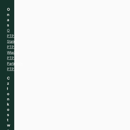
O
n
a
s
O
PTPS
Statut
PTPS
Władze
PTPS
Partnerzy
PTPS
C
z
ł
o
n
k
o
s
t
w