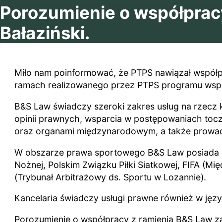
Porozumienie o współprac
Bałaziński.
Miło nam poinformować, że PTPS nawiązał współpr
ramach realizowanego przez PTPS programu wspó
B&S Law świadczy szeroki zakres usług na rzecz
opinii prawnych, wsparcia w postępowaniach toczą
oraz organami międzynarodowym, a także prowad
W obszarze prawa sportowego B&S Law posiada do
Nożnej, Polskim Związku Piłki Siatkowej, FIFA (
(Trybunał Arbitrażowy ds. Sportu w Lozannie).
Kancelaria świadczy usługi prawne również w języ
Porozumienie o współpracy z ramienia B&S Law zawa