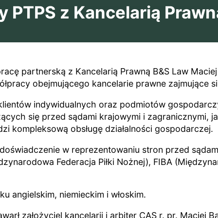
y PTPS z Kancelarią Praw
acę partnerską z Kancelarią Prawną B&S Law Maciej B
łpracy obejmującego kancelarie prawne zajmujące 
 klientów indywidualnych oraz podmiotów gospodarcz
cych się przed sądami krajowymi i zagranicznymi, ja
zi kompleksową obsługę działalności gospodarczej.
świadczenie w reprezentowaniu stron przed sądami 
Międzynarodowa Federacja Piłki Nożnej), FIBA (Międz
ku angielskim, niemieckim i włoskim.
rł założyciel kancelarii i arbiter CAS r. pr. Maciej 