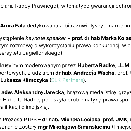
elaria Radcy Prawnego), w tematyce gwarancji ochr
 Arura Fala
dedykowana arbitrażowi dyscyplinarnemu 
ystąpienie
keynote speaker
–
prof. dr hab Marka Kola
którym rozmowę o wykorzystaniu prawa konkurencji w
wersytetu Jagiellońskiego).
 dyskusyjnym moderowanym przez
Huberta Radke, LL.M
.
portowych, z udziałem
dr hab. Andrzeja Wacha
, prof
 Łukasza Klimczyka
(
SLK Partners
).
–
adw. Aleksandrę Jarecką
, brązową medalistkę igrzy
 Huberta Radke, poruszyła problematykę prawa spor
ikacji olimpijskiej.
z Prezesa PTPS –
dr hab. Michała Leciaka, prof. UMK
,
yznanie zostały
mgr Mikołajowi Simińskiemu
(I miejs