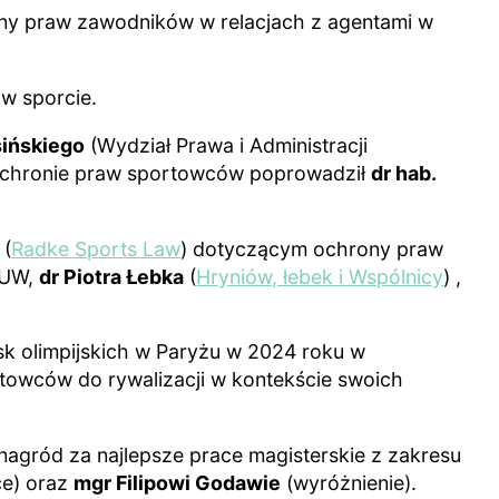
ony praw zawodników w relacjach z agentami w
w sporcie.
sińskiego
(Wydział Prawa i Administracji
 ochronie praw sportowców poprowadził
dr hab.
 (
Radke Sports Law
) dotyczącym ochrony praw
. UW,
dr Piotra Łebka
(
Hryniów, łebek i Wspólnicy
) ,
sk olimpijskich w Paryżu w 2024 roku w
towców do rywalizacji w kontekście swoich
 nagród za najlepsze prace magisterskie z zakresu
ce) oraz
mgr Filipowi Godawie
(wyróżnienie).