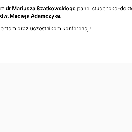
zez
dr Mariusza Szatkowskiego
panel studencko-dokt
adw. Macieja Adamczyka
.
gentom oraz uczestnikom konferencji!