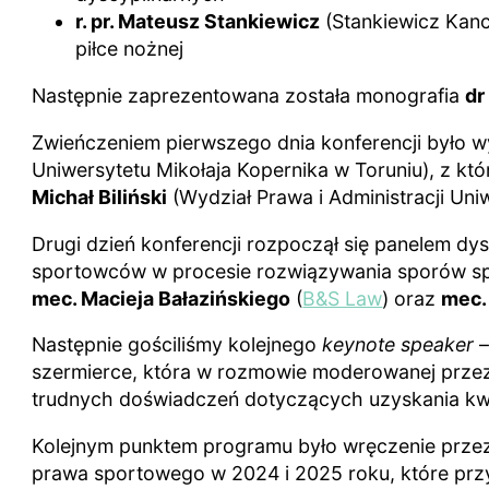
r. pr. Mateusz Stankiewicz
(Stankiewicz Kanc
piłce nożnej
Następnie zaprezentowana została monografia
dr
Zwieńczeniem pierwszego dnia konferencji było w
Uniwersytetu Mikołaja Kopernika w Toruniu), z 
Michał Biliński
(Wydział Prawa i Administracji Uni
Drugi dzień konferencji rozpoczął się panelem
sportowców w procesie rozwiązywania sporów s
mec. Macieja Bałazińskiego
(
B&S Law
) oraz
mec.
Następnie gościliśmy kolejnego
keynote speaker
szermierce, która w rozmowie moderowanej przez
trudnych doświadczeń dotyczących uzyskania kwalif
Kolejnym punktem programu było wręczenie prze
prawa sportowego w 2024 i 2025 roku, które prz