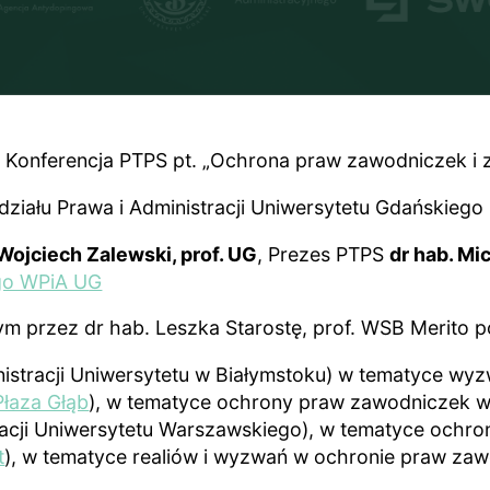
4. Konferencja PTPS pt. „Ochrona praw zawodniczek 
ziału Prawa i Administracji Uniwersytetu Gdańskiego
 Wojciech Zalewski, prof. UG
, Prezes PTPS
dr hab. Mi
go WPiA UG
przez dr hab. Leszka Starostę, prof. WSB Merito po
nistracji Uniwersytetu w Białymstoku) w tematyce w
łaza Głąb
), w tematyce ochrony praw zawodniczek w
tracji Uniwersytetu Warszawskiego), w tematyce oc
t
), w tematyce realiów i wyzwań w ochronie praw z