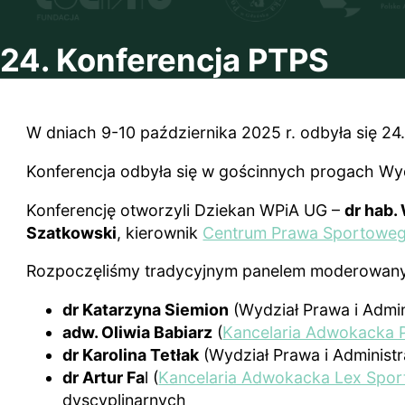
24. Konferencja PTPS
W dniach 9-10 października 2025 r. odbyła się 2
Konferencja odbyła się w gościnnych progach Wyd
Konferencję otworzyli Dziekan WPiA UG –
dr hab.
Szatkowski
, kierownik
Centrum Prawa Sportowe
Rozpoczęliśmy tradycyjnym panelem moderowanym 
dr Katarzyna Siemion
(Wydział Prawa i Admi
adw. Oliwia Babiarz
(
Kancelaria Adwokacka P
dr Karolina Tetłak
(Wydział Prawa i Adminis
dr Artur Fa
l (
Kancelaria Adwokacka Lex Spor
dyscyplinarnych